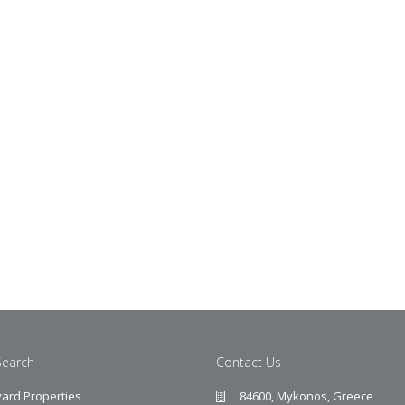
Search
Contact Us
ard Properties
84600, Mykonos, Greece