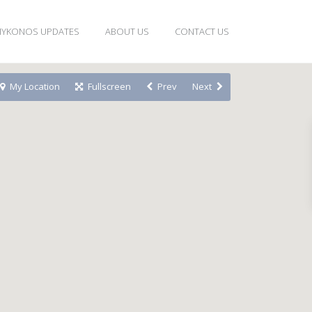
YKONOS UPDATES
ABOUT US
CONTACT US
My Location
Fullscreen
Prev
Next